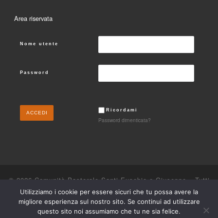
Area riservata
Nome utente
Password
Ricordami
Password dimenticata?
© 2026
Comunità Pastorale Santi Eusebio e Giuseppe
– Tutti
i diritti riservati
Utilizziamo i cookie per essere sicuri che tu possa avere la
migliore esperienza sul nostro sito. Se continui ad utilizzare
Powered by
WP
– Designed con il
tema Customizr
questo sito noi assumiamo che tu ne sia felice.