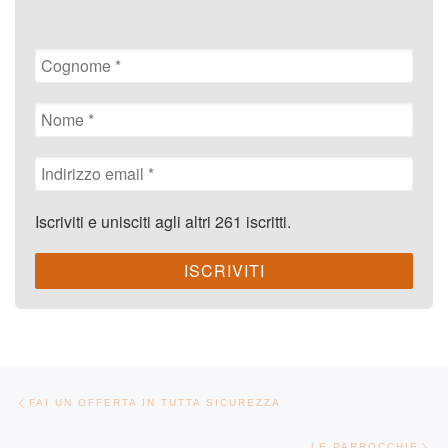
Iscriviti e unisciti agli altri 261 iscritti.
Navigazione articoli
Articolo precedente
FAI UN OFFERTA IN TUTTA SICUREZZA
Ar
LE PARROCCHIE