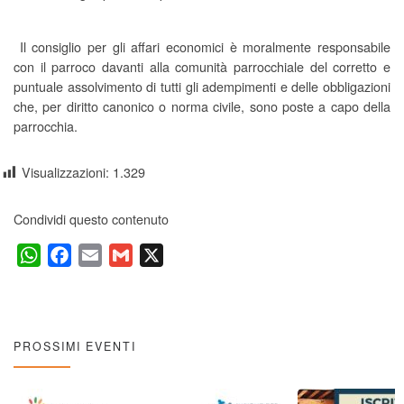
Il consiglio per gli affari economici è moralmente responsabile
con il parroco davanti alla comunità parrocchiale del corretto e
puntuale assolvimento di tutti gli adempimenti e delle obbligazioni
che, per diritto canonico o norma civile, sono poste a capo della
parrocchia.
Visualizzazioni:
1.329
Condividi questo contenuto
W
F
E
G
X
h
a
m
m
a
c
a
a
t
e
i
i
s
b
l
l
PROSSIMI EVENTI
A
o
p
o