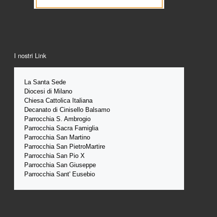
I nostri Link
La Santa 
Sede 
Diocesi di Milano
Chiesa Cattolica Italiana
Decanato di Cinisello Balsamo
Parrocchia S. Ambrogio
Parrocchia Sacra Famiglia
Parrocchia San Martino
Parrocchia San PietroMartire
Parrocchia San Pio X
Parrocchia San Giuseppe
Parrocchia Sant' Eusebio