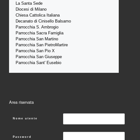
La Santa 
Sede 
Diocesi di Milano
Chiesa Cattolica Italiana
Decanato di Cinisello Balsamo
Parrocchia S. Ambrogio
Parrocchia Sacra Famiglia
Parrocchia San Martino
Parrocchia San PietroMartire
Parrocchia San Pio X
Parrocchia San Giuseppe
Parrocchia Sant' Eusebio
Area riservata
Nome utente
Password