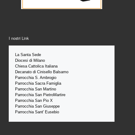
I nostri Link
La Santa 
Sede 
Diocesi di Milano
Chiesa Cattolica Italiana
Decanato di Cinisello Balsamo
Parrocchia S. Ambrogio
Parrocchia Sacra Famiglia
Parrocchia San Martino
Parrocchia San PietroMartire
Parrocchia San Pio X
Parrocchia San Giuseppe
Parrocchia Sant' Eusebio