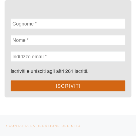
Iscriviti e unisciti agli altri 261 iscritti.
Navigazione articoli
Articolo precedente
CONTATTA LA REDAZIONE DEL SITO
Ar