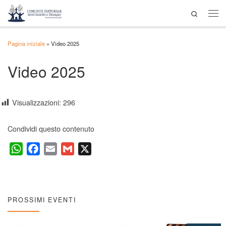
Search
Passa al contenuto
Men
Pagina iniziale
»
Video 2025
Video 2025
Visualizzazioni:
296
Condividi questo contenuto
W
F
E
G
X
h
a
m
m
a
c
a
a
t
e
i
i
s
b
l
l
PROSSIMI EVENTI
A
o