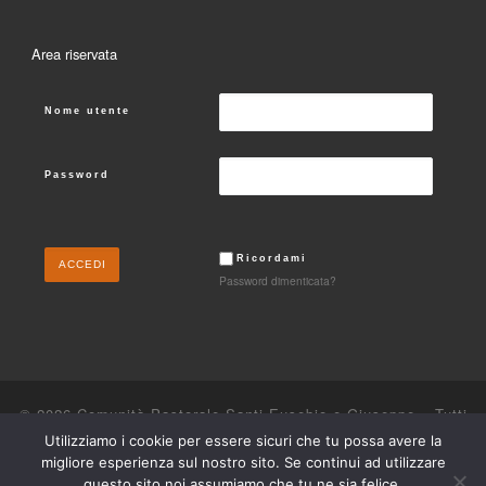
Area riservata
Nome utente
Password
Ricordami
Password dimenticata?
© 2026
Comunità Pastorale Santi Eusebio e Giuseppe
– Tutti
i diritti riservati
Utilizziamo i cookie per essere sicuri che tu possa avere la
migliore esperienza sul nostro sito. Se continui ad utilizzare
Powered by
WP
– Designed con il
tema Customizr
questo sito noi assumiamo che tu ne sia felice.