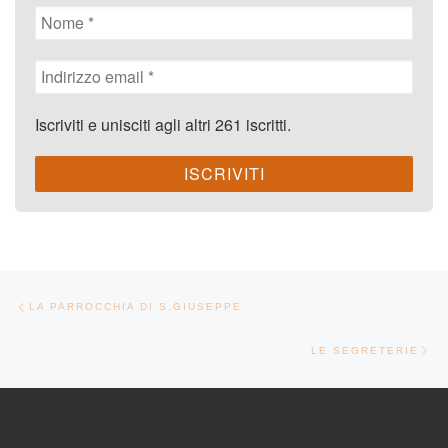
Iscriviti e unisciti agli altri 261 iscritti.
Navigazione articoli
Articolo precedente
LA PARROCCHIA DI S.GIUSEPPE
Ar
LE SEGRETERIE