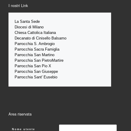
I nostri Link
La Santa 
Sede 
Diocesi di Milano
Chiesa Cattolica Italiana
Decanato di Cinisello Balsamo
Parrocchia S. Ambrogio
Parrocchia Sacra Famiglia
Parrocchia San Martino
Parrocchia San PietroMartire
Parrocchia San Pio X
Parrocchia San Giuseppe
Parrocchia Sant' Eusebio
Area riservata
Nome utente