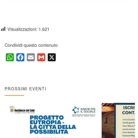
Visualizzazioni:
1.621
Condividi questo contenuto
W
F
E
G
X
h
a
m
m
a
c
a
a
t
e
i
i
s
b
l
l
PROSSIMI EVENTI
A
o
p
o
p
k