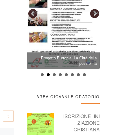
Prev
Next
ARAZIONE
Progetto Eutropia: La Città della
PELLEGRINA
OBRE 2026
possibilità
2026 – LION
.
AREA GIOVANI E ORATORIO
ISCRIZIONE_INI
ZIAZIONE
CRISTIANA
Pubblicato
15/05/2026