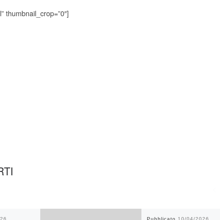
l” thumbnail_crop=”0″]
PERCORSO PREP
Gruppo Famiglia – Unisciti a noi!
CRESIMA ADULTI OTT
RTI
026
Pubblicato
10/04/2026