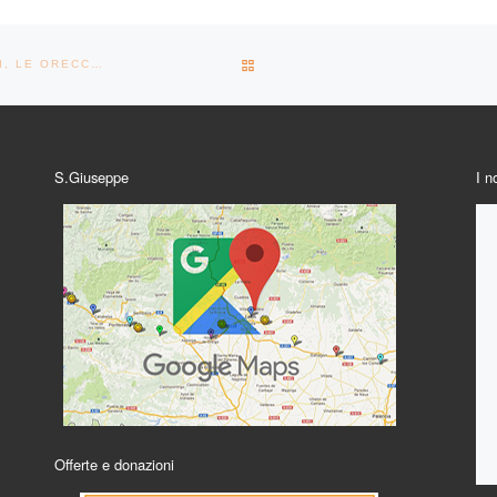
RITORNA ALLA LISTA DEGLI AR
NOVEMBRE 2023 PREPARATIVI DI NATALE, APRIAMO GLI OCCHI, LE ORECCHIE, IL CUORE. IL SIGNORE VIENE! È GIÀ QUI!
S.Giuseppe
I n
Offerte e donazioni