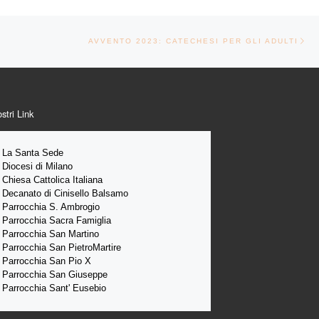
Ar
TICOLI
AVVENTO 2023: CATECHESI PER GLI ADULTI
ostri Link
La Santa 
Sede 
Diocesi di Milano
Chiesa Cattolica Italiana
Decanato di Cinisello Balsamo
Parrocchia S. Ambrogio
Parrocchia Sacra Famiglia
Parrocchia San Martino
Parrocchia San PietroMartire
Parrocchia San Pio X
Parrocchia San Giuseppe
Parrocchia Sant' Eusebio