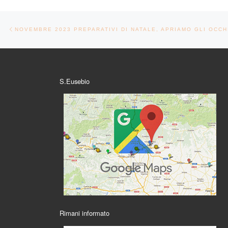
Navigazione articoli
Articolo precedente
S.Eusebio
Rimani informato