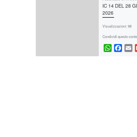
IC 14 DEL 28 
2026
Visualizzazioni: 98
Condividi questo conte
W
F
E
h
a
m
a
c
a
t
e
i
s
b
l
A
o
p
o
p
k