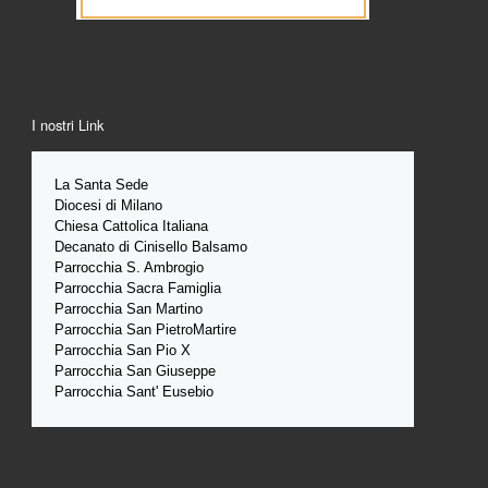
I nostri Link
La Santa 
Sede 
Diocesi di Milano
Chiesa Cattolica Italiana
Decanato di Cinisello Balsamo
Parrocchia S. Ambrogio
Parrocchia Sacra Famiglia
Parrocchia San Martino
Parrocchia San PietroMartire
Parrocchia San Pio X
Parrocchia San Giuseppe
Parrocchia Sant' Eusebio