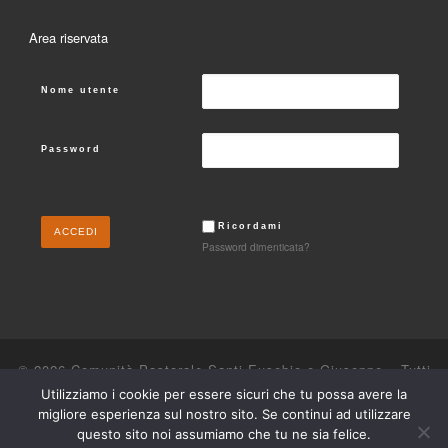
Area riservata
Nome utente
Password
Ricordami
Password dimenticata?
© 2026
Comunità Pastorale Santi Eusebio e Giuseppe
– Tutti
i diritti riservati
Utilizziamo i cookie per essere sicuri che tu possa avere la
migliore esperienza sul nostro sito. Se continui ad utilizzare
Powered by
WP
– Designed con il
tema Customizr
questo sito noi assumiamo che tu ne sia felice.