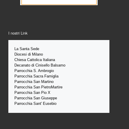
I nostri Link
La Santa 
Sede 
Diocesi di Milano
Chiesa Cattolica Italiana
Decanato di Cinisello Balsamo
Parrocchia S. Ambrogio
Parrocchia Sacra Famiglia
Parrocchia San Martino
Parrocchia San PietroMartire
Parrocchia San Pio X
Parrocchia San Giuseppe
Parrocchia Sant' Eusebio