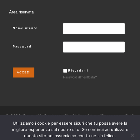
Area riservata
Nome utente
Password
Ricordami
Password dimenticata?
© 2026
Comunità Pastorale Santi Eusebio e Giuseppe
– Tutti
i diritti riservati
Utilizziamo i cookie per essere sicuri che tu possa avere la
migliore esperienza sul nostro sito. Se continui ad utilizzare
Powered by
WP
– Designed con il
tema Customizr
questo sito noi assumiamo che tu ne sia felice.