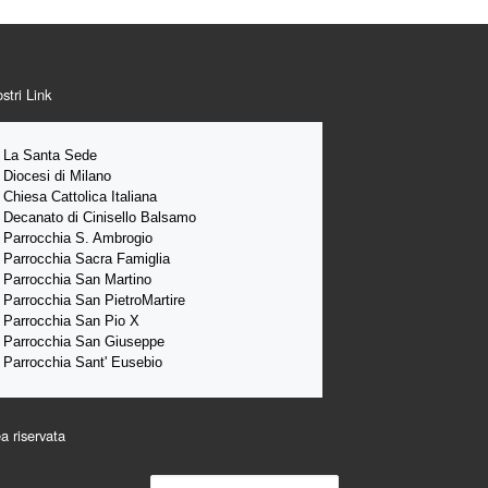
ostri Link
La Santa 
Sede 
Diocesi di Milano
Chiesa Cattolica Italiana
Decanato di Cinisello Balsamo
Parrocchia S. Ambrogio
Parrocchia Sacra Famiglia
Parrocchia San Martino
Parrocchia San PietroMartire
Parrocchia San Pio X
Parrocchia San Giuseppe
Parrocchia Sant' Eusebio
a riservata