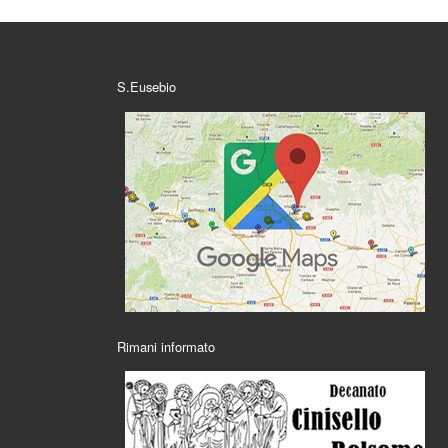
S.Eusebio
Rimani informato