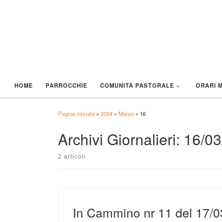
Passa al contenuto
HOME
PARROCCHIE
COMUNITÀ PASTORALE
ORARI 
Pagina iniziale
»
2024
»
Marzo
»
16
Archivi Giornalieri:
16/03
2 articoli
In Cammino nr 11 del 17/
CORSI DI ITALIANO – AIUTIAMO AD