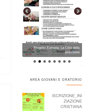
Prev
Next
ARAZIONE
Progetto Eutropia: La Città della
PELLEGRINA
OBRE 2026
possibilità
2026 – LION
.
AREA GIOVANI E ORATORIO
ISCRIZIONE_INI
ZIAZIONE
CRISTIANA