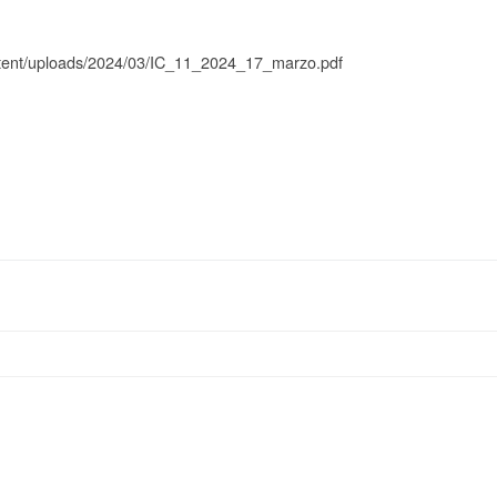
ontent/uploads/2024/03/IC_11_2024_17_marzo.pdf
PERCORSO PREP
Gruppo Famiglia – Unisciti a noi!
CRESIMA ADULTI OTT