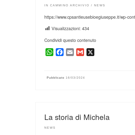
AIUTARE
IN CAMMINO ARCHIVIO
NEWS
https://www.cpsantieusebioegiuseppe.it/wp-c
Visualizzazioni:
434
Condividi questo contenuto
W
F
E
G
X
h
a
m
m
Appuntamenti 2025 / 2026
a
c
a
a
t
e
i
i
Pubblicato
16/03/2024
s
b
l
l
A
o
p
o
p
k
La storia di Michela
NEWS