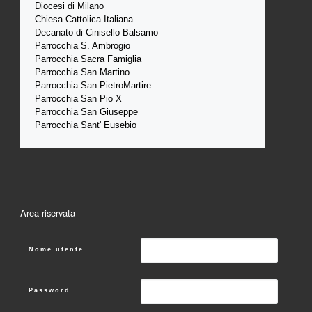
Diocesi di Milano
Chiesa Cattolica Italiana
Decanato di Cinisello Balsamo
Parrocchia S. Ambrogio
Parrocchia Sacra Famiglia
Parrocchia San Martino
Parrocchia San PietroMartire
Parrocchia San Pio X
Parrocchia San Giuseppe
Parrocchia Sant' Eusebio
Area riservata
Nome utente
Password