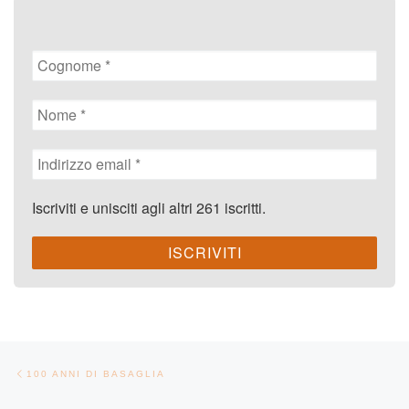
Iscriviti e unisciti agli altri 261 iscritti.
Navigazione articoli
Articolo precedente
100 ANNI DI BASAGLIA