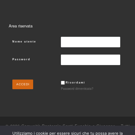
Area riservata
Nome utente
Password
Ricordami
Password dimenticata?
© 2026
Comunità Pastorale Santi Eusebio e Giuseppe
– Tutti
i diritti riservati
Utilizziamo i cookie per essere sicuri che tu possa avere la