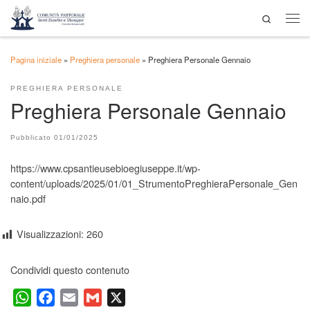
Search
Passa al contenuto
Men
Pagina iniziale
»
Preghiera personale
»
Preghiera Personale Gennaio
PREGHIERA PERSONALE
Preghiera Personale Gennaio
Pubblicato
01/01/2025
https://www.cpsantieusebioegiuseppe.it/wp-
content/uploads/2025/01/01_StrumentoPreghieraPersonale_Gen
naio.pdf
Visualizzazioni:
260
Condividi questo contenuto
W
F
E
G
X