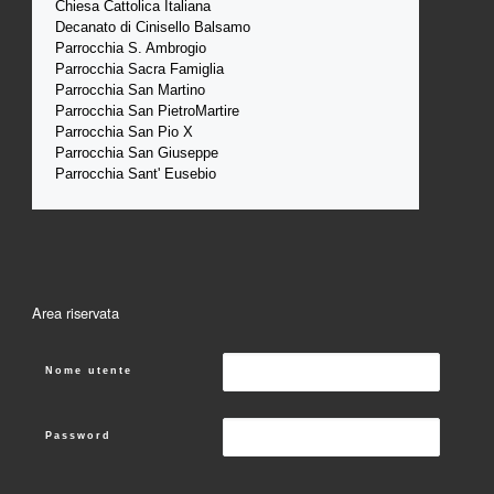
Chiesa Cattolica Italiana
Decanato di Cinisello Balsamo
Parrocchia S. Ambrogio
Parrocchia Sacra Famiglia
Parrocchia San Martino
Parrocchia San PietroMartire
Parrocchia San Pio X
Parrocchia San Giuseppe
Parrocchia Sant' Eusebio
Area riservata
Nome utente
Password