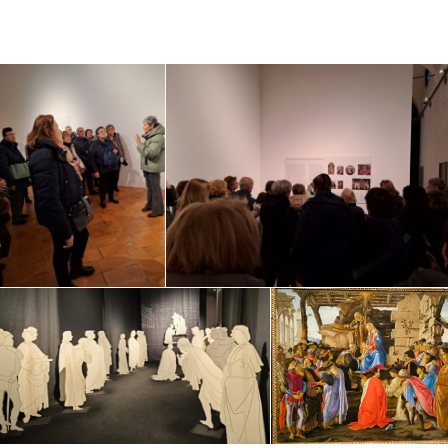
PERCORSO PREP
Gruppo Famiglia – Unisciti a noi!
CRESIMA ADULTI OTT