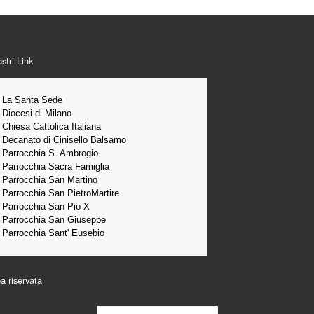
ostri Link
La Santa 
Sede 
Diocesi di Milano
Chiesa Cattolica Italiana
Decanato di Cinisello Balsamo
Parrocchia S. Ambrogio
Parrocchia Sacra Famiglia
Parrocchia San Martino
Parrocchia San PietroMartire
Parrocchia San Pio X
Parrocchia San Giuseppe
Parrocchia Sant' Eusebio
a riservata