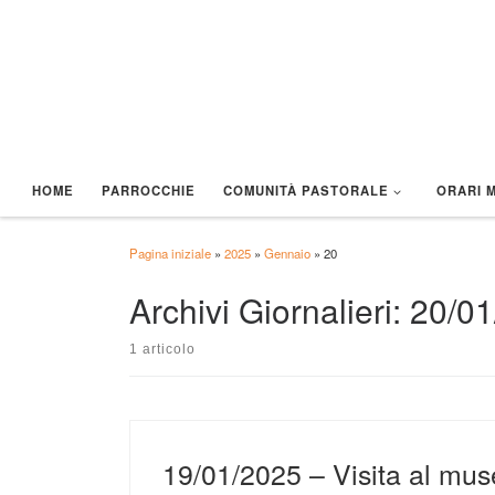
Passa al contenuto
HOME
PARROCCHIE
COMUNITÀ PASTORALE
ORARI 
Pagina iniziale
»
2025
»
Gennaio
»
20
Archivi Giornalieri:
20/01
1 articolo
19/01/2025 – Visita al mu
CORSI DI ITALIANO – AIUTIAMO AD