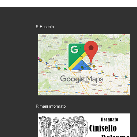
S.Eusebio
Rimani informato