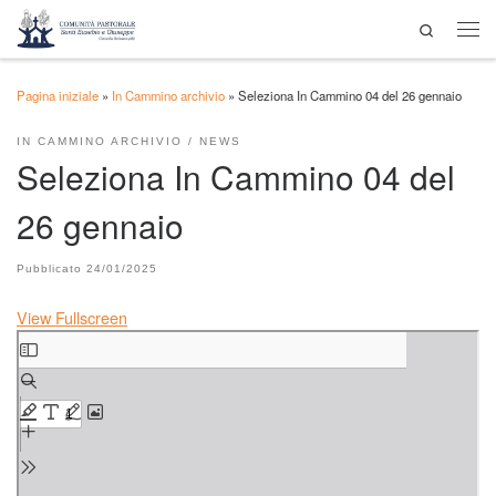
Search
Passa al contenuto
Men
Pagina iniziale
»
In Cammino archivio
»
Seleziona In Cammino 04 del 26 gennaio
IN CAMMINO ARCHIVIO
NEWS
Seleziona In Cammino 04 del
26 gennaio
Pubblicato
24/01/2025
View Fullscreen
Skip to PDF content