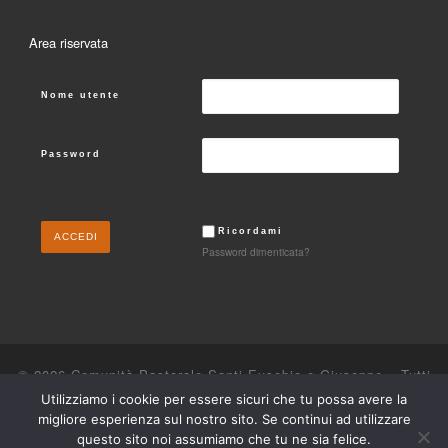
Area riservata
Nome utente
Password
Ricordami
Password dimenticata?
© 2026
Comunità Pastorale Santi Eusebio e Giuseppe
– Tutti
i diritti riservati
Utilizziamo i cookie per essere sicuri che tu possa avere la
migliore esperienza sul nostro sito. Se continui ad utilizzare
Powered by
WP
– Designed con il
tema Customizr
questo sito noi assumiamo che tu ne sia felice.