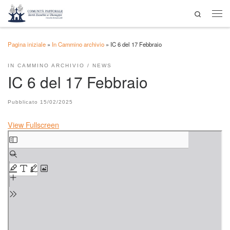
Search
Passa al contenuto
Men
Pagina iniziale
»
In Cammino archivio
»
IC 6 del 17 Febbraio
IN CAMMINO ARCHIVIO
NEWS
IC 6 del 17 Febbraio
Pubblicato
15/02/2025
View Fullscreen
Skip to PDF content