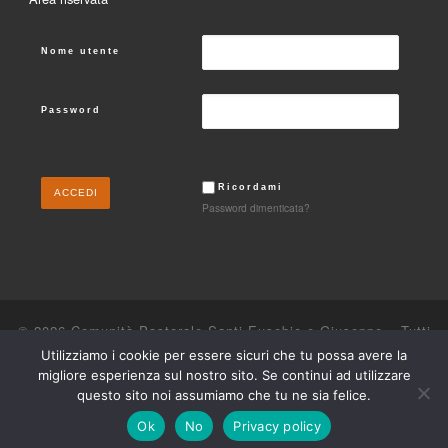
Nome utente
Password
Ricordami
Password dimenticata?
© 2026
Comunità Pastorale Santi Eusebio e Giuseppe
– Tutti
i diritti riservati
Utilizziamo i cookie per essere sicuri che tu possa avere la
migliore esperienza sul nostro sito. Se continui ad utilizzare
Powered by
WP
– Designed con il
tema Customizr
questo sito noi assumiamo che tu ne sia felice.
Ok
No
Privacy policy