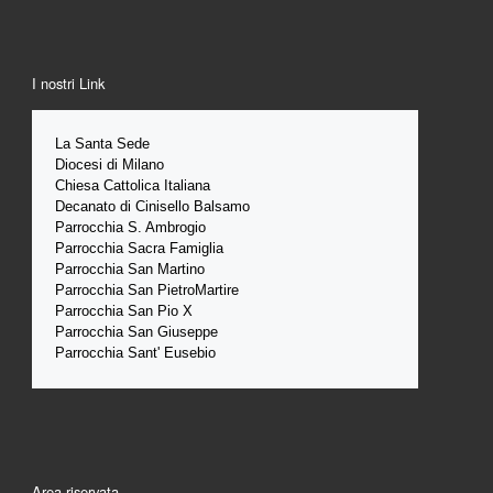
I nostri Link
La Santa 
Sede 
Diocesi di Milano
Chiesa Cattolica Italiana
Decanato di Cinisello Balsamo
Parrocchia S. Ambrogio
Parrocchia Sacra Famiglia
Parrocchia San Martino
Parrocchia San PietroMartire
Parrocchia San Pio X
Parrocchia San Giuseppe
Parrocchia Sant' Eusebio
Area riservata