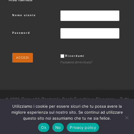
Nome utente
Password
Ricordami
Password dimenticata?
© 2026
Comunità Pastorale Santi Eusebio e Giuseppe
– Tutti
i diritti riservati
Utilizziamo i cookie per essere sicuri che tu possa avere la
migliore esperienza sul nostro sito. Se continui ad utilizzare
Powered by
WP
– Designed con il
tema Customizr
questo sito noi assumiamo che tu ne sia felice.
Ok
No
Privacy policy