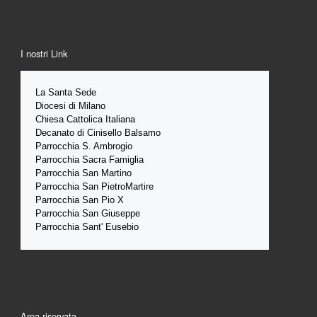
I nostri Link
La Santa 
Sede 
Diocesi di Milano
Chiesa Cattolica Italiana
Decanato di Cinisello Balsamo
Parrocchia S. Ambrogio
Parrocchia Sacra Famiglia
Parrocchia San Martino
Parrocchia San PietroMartire
Parrocchia San Pio X
Parrocchia San Giuseppe
Parrocchia Sant' Eusebio
Area riservata