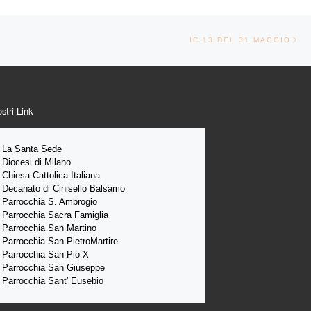
Ar
TICOLI
IC 13 DEL 31 MAGGIO
ostri Link
La Santa 
Sede 
Diocesi di Milano
Chiesa Cattolica Italiana
Decanato di Cinisello Balsamo
Parrocchia S. Ambrogio
Parrocchia Sacra Famiglia
Parrocchia San Martino
Parrocchia San PietroMartire
Parrocchia San Pio X
Parrocchia San Giuseppe
Parrocchia Sant' Eusebio