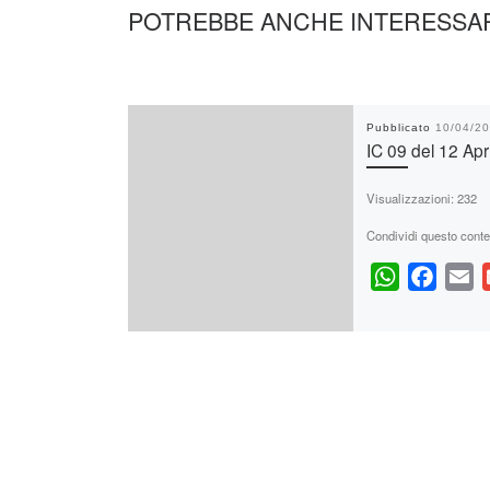
POTREBBE ANCHE INTERESSA
p
k
Pubblicato
10/04/2
IC 09 del 12 Apr
Visualizzazioni: 232
Condividi questo conte
W
F
E
h
a
m
a
c
a
t
e
i
s
b
l
A
o
p
o
p
k