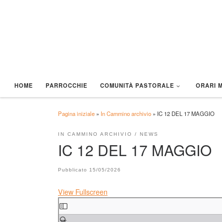
Passa al contenuto
HOME
PARROCCHIE
COMUNITÀ PASTORALE
ORARI 
Pagina iniziale
»
In Cammino archivio
»
IC 12 DEL 17 MAGGIO
IN CAMMINO ARCHIVIO
NEWS
IC 12 DEL 17 MAGGIO
Pubblicato
15/05/2026
View Fullscreen
Skip to PDF content
CORSI DI ITALIANO – AIUTIAMO AD