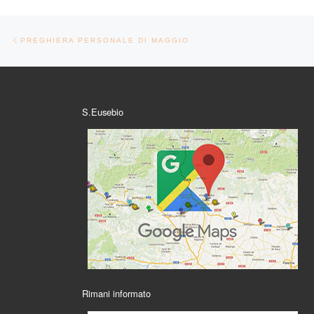
Navigazione articoli
Articolo precedente
PREGHIERA PERSONALE DI MAGGIO
S.Eusebio
Rimani informato