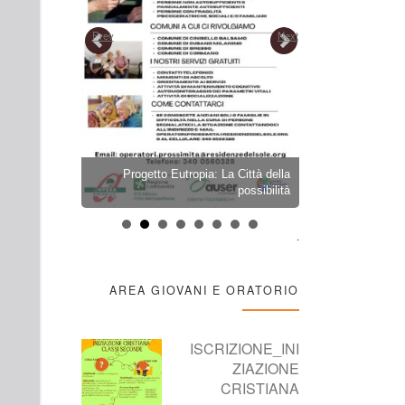
Prev
Next
ARAZIONE
Progetto Eutropia: La Città della
PELLEGRINA
OBRE 2026
possibilità
2026 – LION
.
AREA GIOVANI E ORATORIO
ISCRIZIONE_INI
ZIAZIONE
CRISTIANA