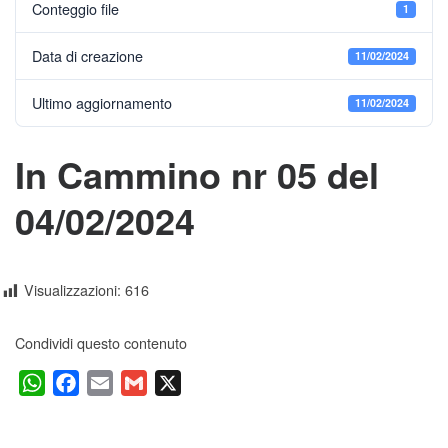
Conteggio file
1
Data di creazione
11/02/2024
Ultimo aggiornamento
11/02/2024
In Cammino nr 05 del
04/02/2024
Visualizzazioni:
616
Condividi questo contenuto
W
F
E
G
X
h
a
m
m
a
c
a
a