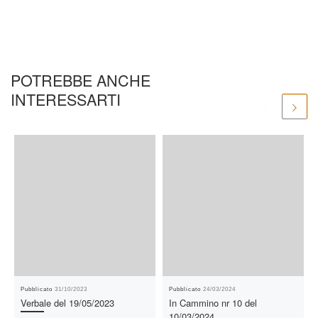
t
e
i
i
s
b
l
l
A
o
p
o
POTREBBE ANCHE
p
k
INTERESSARTI
Pubblicato
31/10/2023
Pubblicato
24/03/2024
Verbale del 19/05/2023
In Cammino nr 10 del
10/03/2024