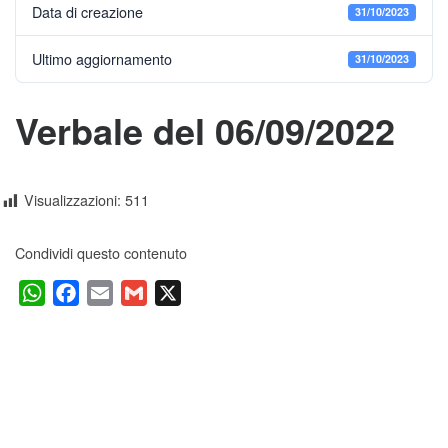
Data di creazione
31/10/2023
Ultimo aggiornamento
31/10/2023
Verbale del 06/09/2022
Visualizzazioni:
511
Condividi questo contenuto
W
F
E
G
X
h
a
m
m
a
c
a
a
t
e
i
i
s
b
l
l
A
o