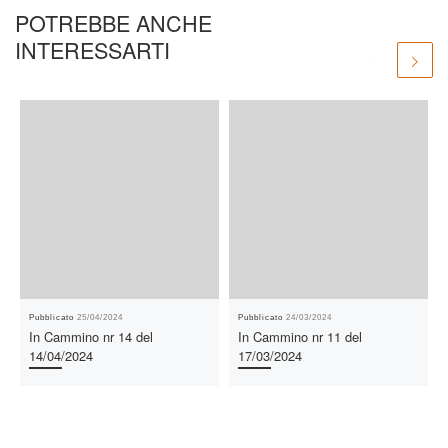
p
o
POTREBBE ANCHE
p
k
INTERESSARTI
Pubblicato
25/04/2024
Pubblicato
24/03/2024
In Cammino nr 14 del
In Cammino nr 11 del
14/04/2024
17/03/2024