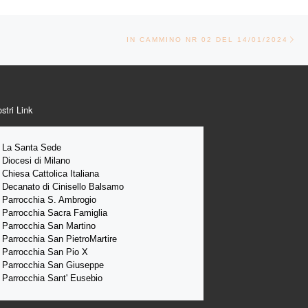
Ar
TICOLI
IN CAMMINO NR 02 DEL 14/01/2024
ostri Link
La Santa 
Sede 
Diocesi di Milano
Chiesa Cattolica Italiana
Decanato di Cinisello Balsamo
Parrocchia S. Ambrogio
Parrocchia Sacra Famiglia
Parrocchia San Martino
Parrocchia San PietroMartire
Parrocchia San Pio X
Parrocchia San Giuseppe
Parrocchia Sant' Eusebio