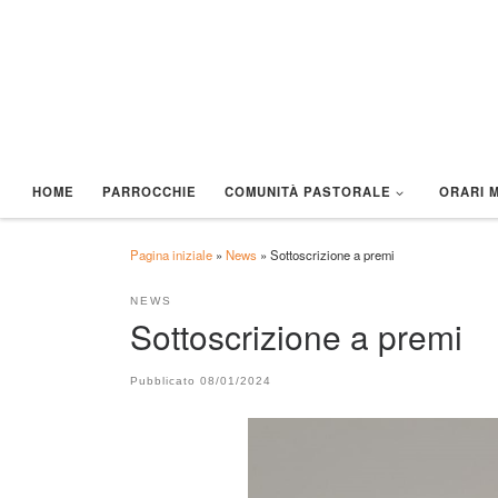
Passa al contenuto
HOME
PARROCCHIE
COMUNITÀ PASTORALE
ORARI 
Pagina iniziale
»
News
»
Sottoscrizione a premi
NEWS
Sottoscrizione a premi
Pubblicato
08/01/2024
CORSI DI ITALIANO – AIUTIAMO AD