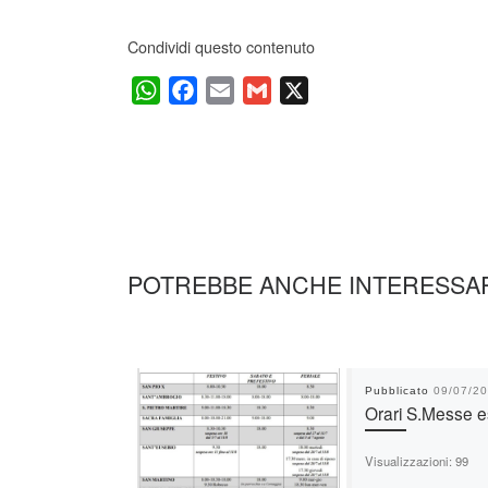
Condividi questo contenuto
W
F
E
G
X
h
a
m
m
a
c
a
a
t
e
i
i
s
b
l
l
A
o
p
o
POTREBBE ANCHE INTERESSA
p
k
Pubblicato
09/07/2
Orari S.Messe e
Visualizzazioni: 99