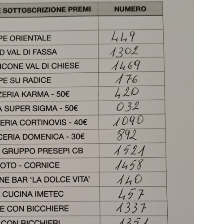
PERCORSO PREP
Gruppo Famiglia – Unisciti a noi!
CRESIMA ADULTI OTT