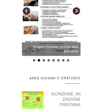
Prev
Next
ARAZIONE
Progetto Eutropia: La Città della
PELLEGRINA
OBRE 2026
possibilità
2026 – LION
.
AREA GIOVANI E ORATORIO
ISCRIZIONE_INI
ZIAZIONE
CRISTIANA