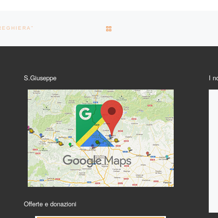
RITORNA ALLA LISTA DEGLI AR
PREGHIERA”
S.Giuseppe
I n
Offerte e donazioni