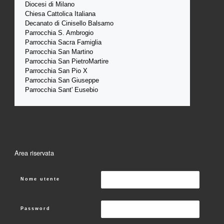
Diocesi di Milano
Chiesa Cattolica Italiana
Decanato di Cinisello Balsamo
Parrocchia S. Ambrogio
Parrocchia Sacra Famiglia
Parrocchia San Martino
Parrocchia San PietroMartire
Parrocchia San Pio X
Parrocchia San Giuseppe
Parrocchia Sant' Eusebio
Area riservata
Nome utente
Password